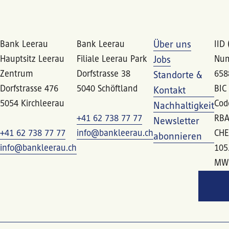
Bank Leerau
Bank Leerau
Über uns
IID 
Hauptsitz Leerau
Filiale Leerau Park
Num
Jobs
Zentrum
Dorfstrasse 38
658
Standorte &
Dorfstrasse 476
5040 Schöftland
BIC
Kontakt
5054 Kirchleerau
Cod
Nachhaltigkeit
+41 62 738 77 77
RBA
Newsletter
+41 62 738 77 77
info@bankleerau.ch
CHE
abonnieren
info@bankleerau.ch
105
MW